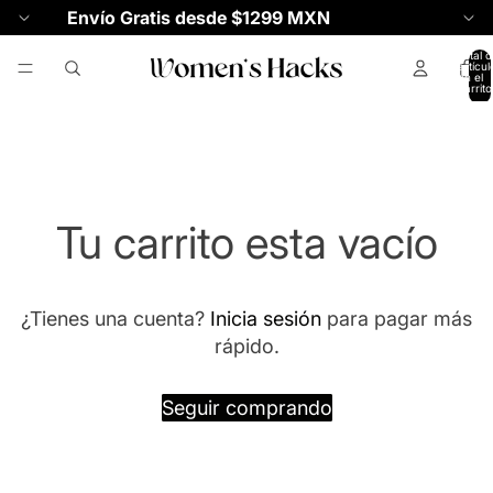
Envío Gratis desde $1299 MXN
Total d
artícul
en el
carrito
0
Tu carrito esta vacío
¿Tienes una cuenta?
Inicia sesión
para pagar más
rápido.
Seguir comprando