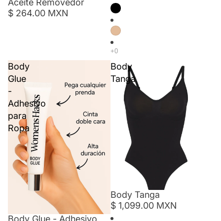
Aceite Removedor
$ 264.00 MXN
Body
Body
Glue
Tanga
-
Adhesivo
para
Ropa
Body Tanga
$ 1,099.00 MXN
Body Glue - Adhesivo