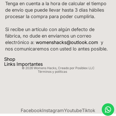
Tenga en cuenta a la hora de calcular el tiempo
de envío que puede llevar hasta 3 días hábiles
procesar la compra para poder cumplirla.
Si recibe un artículo con algún defecto de
fábrica, no dude en enviarnos un correo
Política de reembolso
electrónico a:
womenshacks@outlook.com
y
Política de privacidad
nos comunicaremos con usted lo antes posible.
Términos del servicio
Shop
Política de envío
Links Importantes
© 2026
Womens Hacks
,
Creado por Posiblex LLC
Términos y políticas
Facebook
Instagram
Youtube
Tiktok