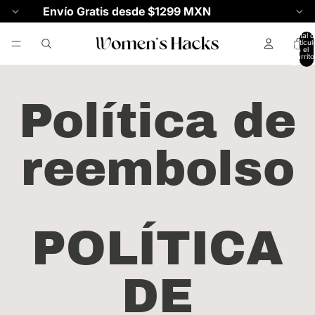
Envío Gratis desde $1299 MXN
Total d
artícul
en el
carrito
0
Política de
reembolso
POLÍTICA
DE