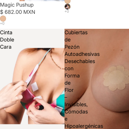
Magic Pushup
$ 682.00 MXN
Cinta
Cubiertas
Doble
de
Cara
Pezón
Autoadhesivas
Desechables
con
Forma
de
Flor
–
Invisibles,
Cómodas
e
Hipoalergénicas