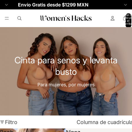
Envío Gratis desde $1299 MXN
Total d
artícul
en el
carrito
0
Cinta para senos y levanta
busto
Para mujeres, por mujeres
Filtro
Columna de cuadrícul