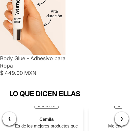
Body Glue - Adhesivo para
Ropa
$ 449.00 MXN
LO QUE DICEN ELLAS
❮
❯
Camila
Yamil
Es de los mejores productos que
Me encantó