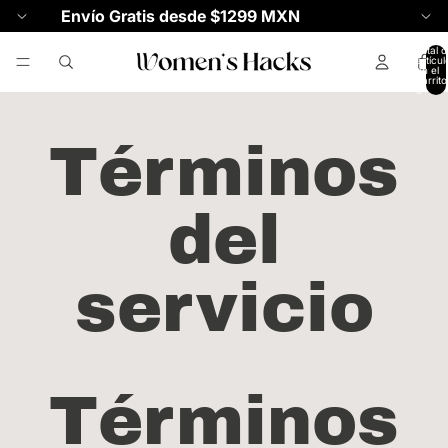
Envío Gratis desde $1299 MXN
Total d
artícul
en el
carrito
0
Términos
del
servicio
Términos