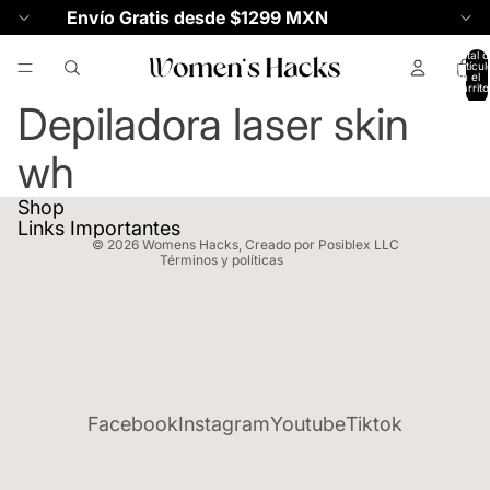
Envío Gratis desde $1299 MXN
Total d
artícul
en el
carrito
0
Depiladora laser skin
Política de reembolso
wh
Política de privacidad
Términos del servicio
Shop
Política de envío
Links Importantes
© 2026
Womens Hacks
,
Creado por Posiblex LLC
Términos y políticas
Facebook
Instagram
Youtube
Tiktok